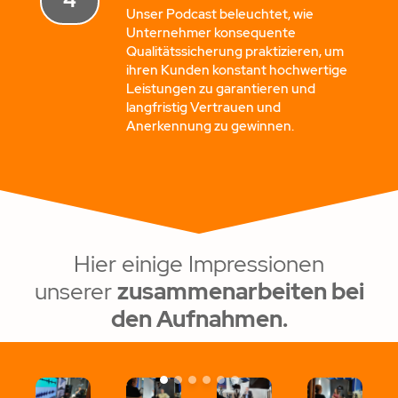
4
Unser Podcast beleuchtet, wie
Unternehmer konsequente
Qualitätssicherung praktizieren, um
ihren Kunden konstant hochwertige
Leistungen zu garantieren und
langfristig Vertrauen und
Anerkennung zu gewinnen.
Hier einige Impressionen
unserer
zusammenarbeiten bei
den Aufnahmen.