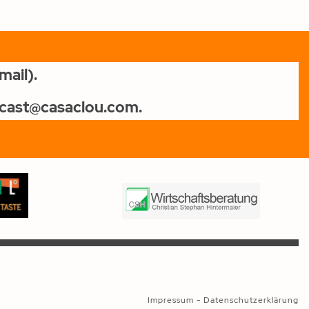
ail).
odcast@casac
lou.com.
Impressum
-
Datenschutzerklärung