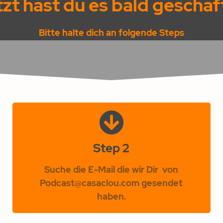
zt hast du es bald geschaff
Bitte halte dich an folgende Steps
Step 2
Suche die E-Mail die wir Dir von
Podcast@casaclou.com gesendet
haben.