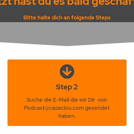
zt hast du es bald geschaff
Bitte halte dich an folgende Steps
Step 2
Suche die E-Mail die wir Dir von
Podcast@casaclou.com gesendet
haben.