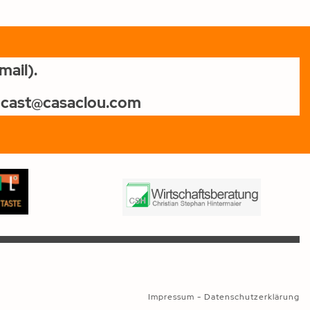
ail).
odcast@casac
lou.com
Impressum
-
Datenschutzerklärung