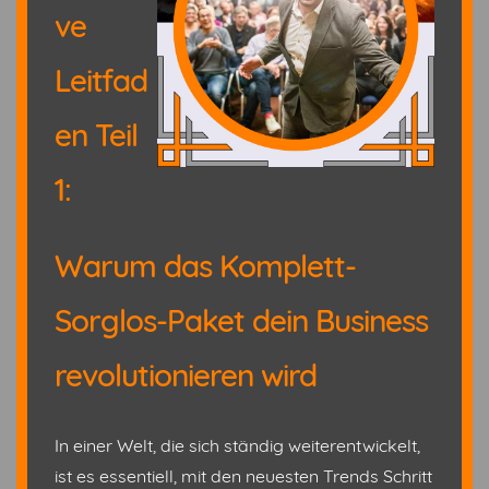
ve
Leitfad
en Teil
1:
Warum das Komplett-
Sorglos-Paket dein Business
revolutionieren wird
In einer Welt, die sich ständig weiterentwickelt,
ist es essentiell, mit den neuesten Trends Schritt